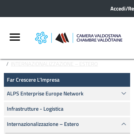
Menu pro
Salta al contenuto principale
Accedi/Re
HOME
FAR CRESCERE L’IMPRESA
INTERNAZIONALIZZAZIONE – ESTERO
Far crescere l'impresa
HAVE YOUR SAY - DI' LA TUA
Far Crescere L’Impresa
ALPS Enterprise Europe Network
Infrastrutture - Logistica
Internazionalizzazione – Estero