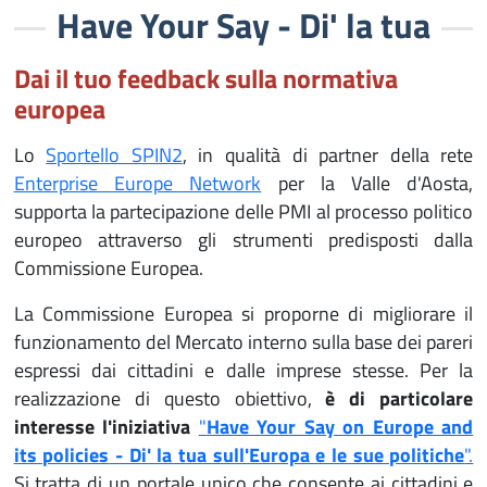
Have Your Say - Di' la tua
Dai il tuo feedback sulla normativa
europea
Lo
Sportello SPIN2
, in qualità di partner della rete
Enterprise Europe Network
per la Valle d'Aosta,
supporta la partecipazione delle PMI al processo politico
europeo attraverso gli strumenti predisposti dalla
Commissione Europea.
La Commissione Europea si proporne di migliorare il
funzionamento del Mercato interno sulla base dei pareri
espressi dai cittadini e dalle imprese stesse. Per la
realizzazione di questo obiettivo,
è di particolare
interesse l'iniziativa
"
Have Your Say on Europe and
its policies
- Di' la tua sull'Europa e le sue politiche
".
Si tratta di un portale unico che consente ai cittadini e