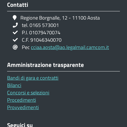
Contatti
Regione Borgnalle, 12 - 11100 Aosta
tel. 0165 573001
P.I. 01079470074
C.F. 91046340070
Pec
cciaa.aosta@ao.legalmail.camcom.it
Amministrazione trasparente
Bandi di gara e contratti
Bilanci
Concorsi e selezioni
Procedimenti
Provvedimenti
Seguici su