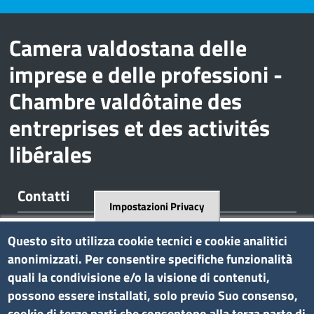
Camera valdostana delle
imprese e delle professioni -
Chambre valdôtaine des
entreprises et des activités
libérales
Contatti
Impostazioni Privacy
Regione Borgnalle, 12 - 11100 Aosta
Questo sito utilizza cookie tecnici e cookie analitici
tel. 0165 573001
anonimizzati. Per consentire specifiche funzionalità
P.I. 01079470074
quali la condivisione e/o la visione di contenuti,
C.F. 91046340070
possono essere installati, solo previo Suo consenso,
Pec
cciaa.aosta@ao.legalmail.camcom.it
cookie di terze parti che consentono alla terza parte di