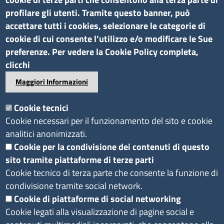
profilare gli utenti. Tramite questo banner, può
Amministrazione trasparente
accettare tutti i cookies, selezionare le categorie di
cookie di cui consente l’utilizzo e/o modificare le Sue
Bandi di gara e contratti
preferenze. Per vedere la Cookie Policy completa,
Bilanci
clicchi
Concorsi e selezioni
Maggiori Informazioni
Procedimenti
Provvedimenti
Cookie tecnici
Cookie necessari per il funzionamento del sito e cookie
Seguici su
analitici anonimizzati.
Cookie per la condivisione dei contenuti di questo
sito tramite piattaforme di terze parti
Sito web
Cookie tecnico di terza parte che consente la funzione di
Accesso riservato
condivisione tramite social network.
Redazione
Cookie di piattaforme di social networking
Cookie legati alla visualizzazione di pagine social e