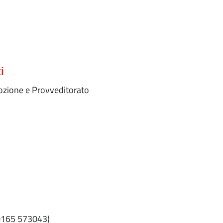
i
ozione e Provveditorato
. 0165 573043)