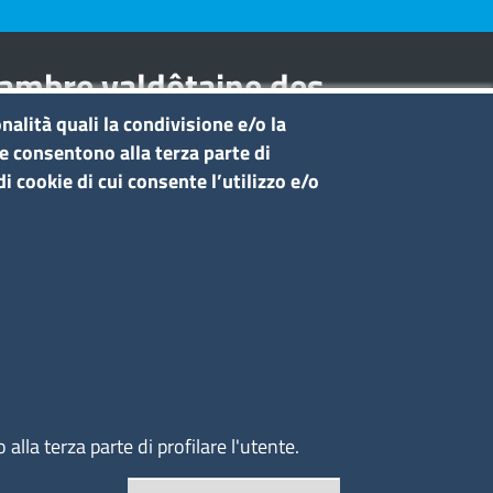
hambre valdôtaine des
nalità quali la condivisione e/o la
he consentono alla terza parte di
i cookie di cui consente l’utilizzo e/o
Seguici su
Sito web
ccesso riservato
Redazione
lla terza parte di profilare l'utente.
Revoca il conse