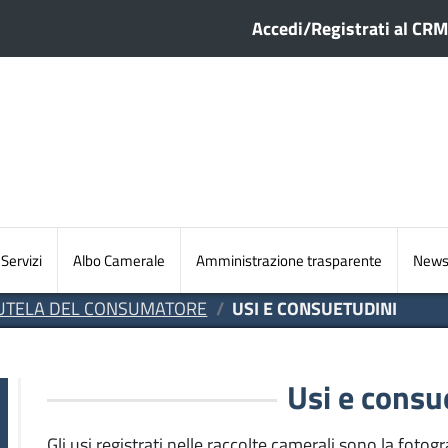
Menu profilo ute
Accedi/Registrati al CRM
Sezioni principali
Servizi
Albo Camerale
Amministrazione trasparente
Newsl
TUTELA DEL CONSUMATORE
USI E CONSUETUDINI
tutela del consumatore
Usi e consu
Gli usi registrati nelle raccolte camerali sono la foto