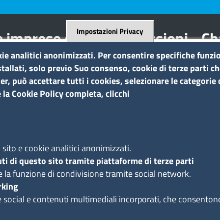
Impostazioni Privacy
 imprese e delle professioni - C
tés libérales
kie analitici anonimizzati. Per consentire specifiche funzio
tallati, solo previo Suo consenso, cookie di terze parti c
r, può accettare tutti i cookies, selezionare le categorie d
Amministrazione trasparente
 la Cookie Policy completa, clicchi
a
Bandi di gara e contratti
Bilanci
Concorsi e selezioni
A
Procedimenti
sito e cookie analitici anonimizzati.
Provvedimenti
ti di questo sito tramite piattaforme di terze parti
e la funzione di condivisione tramite social network.
rking
e social e contenuti multimediali incorporati, che consentono a