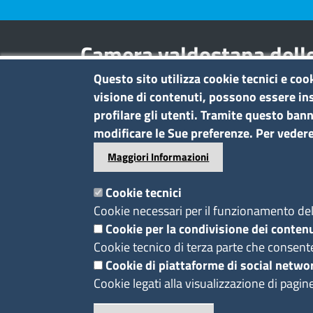
Camera valdostana delle
entreprises et des activi
Questo sito utilizza cookie tecnici e coo
visione di contenuti, possono essere ins
profilare gli utenti. Tramite questo banne
Contatti
modificare le Sue preferenze. Per vedere
Regione Borgnalle, 12 - 11100 Aost
Maggiori Informazioni
tel. 0165 573001
P.I. 01079470074
Cookie tecnici
C.F. 91046340070
Cookie necessari per il funzionamento del 
Pec
Cookie per la condivisione dei contenu
cciaa.aosta@ao.legalmail.camcom.it
Cookie tecnico di terza parte che consent
Cookie di piattaforme di social netwo
Cookie legati alla visualizzazione di pagin
Footer