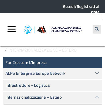
Menu profilo utente
Salta al contenuto principale
Accedi/Registrati al
CRM
Cerca
HOME
FAR CRESCERE L’IMPRESA
INTERNAZIONALIZZAZIONE – ESTERO
Far crescere l'impresa
RICERCA PARTNER COMMERCIALI
Far Crescere L’Impresa
ALPS Enterprise Europe Network
Infrastrutture - Logistica
Internazionalizzazione – Estero