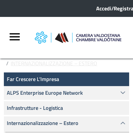
Menu profilo
Salta al contenuto principale
Accedi/Registra
HOME
FAR CRESCERE L’IMPRESA
INTERNAZIONALIZZAZIONE – ESTERO
Far crescere l'impresa
PROGETTO VDA PASSPORT
Far Crescere L’Impresa
QUESITI COMMERCIO ESTERO 2019
ALPS Enterprise Europe Network
Infrastrutture - Logistica
Internazionalizzazione – Estero