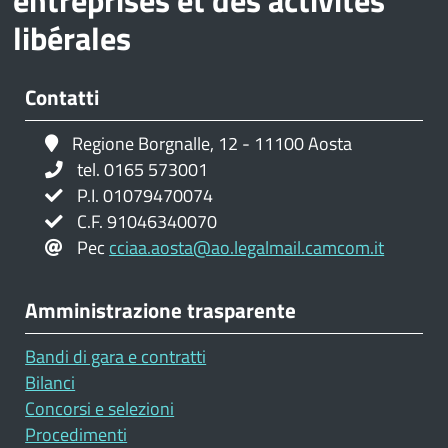
libérales
Contatti
Regione Borgnalle, 12 - 11100 Aosta
tel. 0165 573001
P.I. 01079470074
C.F. 91046340070
Pec
cciaa.aosta@ao.legalmail.camcom.it
Amministrazione trasparente
Bandi di gara e contratti
Bilanci
Concorsi e selezioni
Procedimenti