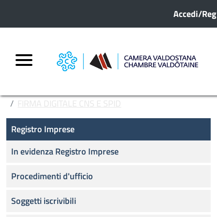
Menu prof
Salta al contenuto principale
Accedi/Reg
HOME
REGISTRO IMPRESE
FIRMA DIGITALE CNS E SPID
Registro Imprese
FIRMA DIGITALE - CNS (CARTA NAZIONALE DEI
Registro Imprese
SERVIZI)
In evidenza Registro Imprese
Procedimenti d'ufficio
Soggetti iscrivibili