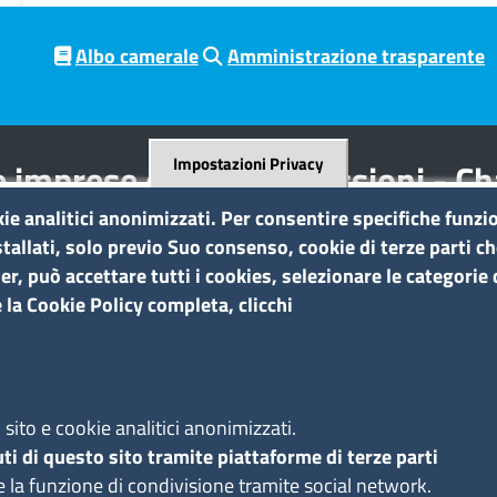
Albo camerale
Amministrazione trasparente
Impostazioni Privacy
 imprese e delle professioni - C
tés libérales
kie analitici anonimizzati. Per consentire specifiche funzio
tallati, solo previo Suo consenso, cookie di terze parti c
r, può accettare tutti i cookies, selezionare le categorie d
Amministrazione trasparente
 la Cookie Policy completa, clicchi
a
Bandi di gara e contratti
Bilanci
Concorsi e selezioni
A
Procedimenti
sito e cookie analitici anonimizzati.
Provvedimenti
ti di questo sito tramite piattaforme di terze parti
e la funzione di condivisione tramite social network.