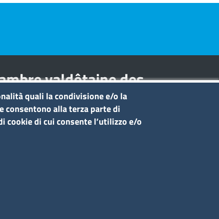
hambre valdôtaine des
nalità quali la condivisione e/o la
he consentono alla terza parte di
i cookie di cui consente l’utilizzo e/o
Seguici su
Sito web
ccesso riservato
Redazione