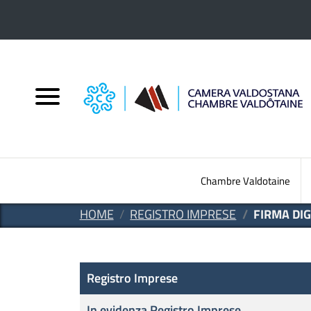
Salta al contenuto principale
Chambre Valdotaine
HOME
REGISTRO IMPRESE
FIRMA DIG
Registro Imprese
Registro Imprese
In evidenza Registro Imprese