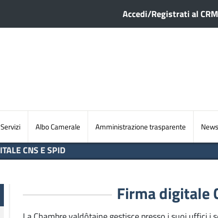
Menu profilo ute
Accedi/Registrati al CRM
Sezioni principali
Servizi
Albo Camerale
Amministrazione trasparente
Newsl
ITALE CNS E SPID
Firma digitale
La Chambre valdôtaine gestisce presso i suoi uffici i s