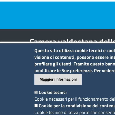
Pre footer navigation
Camera valdostana delle
entreprises et des activi
Questo sito utilizza cookie tecnici e coo
visione di contenuti, possono essere ins
profilare gli utenti. Tramite questo banne
Contatti
modificare le Sue preferenze. Per vedere
Regione Borgnalle, 12 - 11100 Aost
Maggiori Informazioni
tel. 0165 573001
P.I. 01079470074
Cookie tecnici
C.F. 91046340070
Cookie necessari per il funzionamento del 
Pec
Cookie per la condivisione dei contenu
cciaa.aosta@ao.legalmail.camcom.it
Cookie tecnico di terza parte che consent