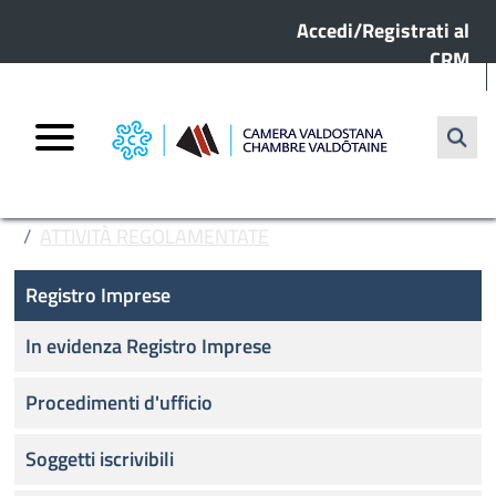
Menu profilo utente
Salta al contenuto principale
Accedi/Registrati al
CRM
Cerca
HOME
REGISTRO IMPRESE
ATTIVITÀ REGOLAMENTATE
Registro Imprese
COMMERCIO ALL’INGROSSO
Registro Imprese
In evidenza Registro Imprese
Procedimenti d'ufficio
Soggetti iscrivibili