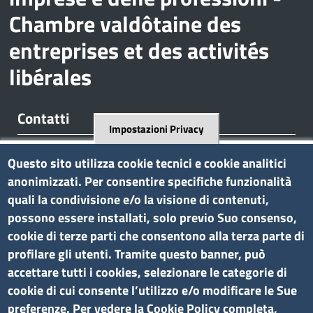
Chambre valdôtaine des
entreprises et des activités
libérales
Contatti
Impostazioni Privacy
Regione Borgnalle, 12 - 11100 Aosta
Questo sito utilizza cookie tecnici e cookie analitici
tel. 0165 573001
anonimizzati. Per consentire specifiche funzionalità
P.I. 01079470074
quali la condivisione e/o la visione di contenuti,
C.F. 91046340070
possono essere installati, solo previo Suo consenso,
Pec
cciaa.aosta@ao.legalmail.camcom.it
cookie di terze parti che consentono alla terza parte di
profilare gli utenti. Tramite questo banner, può
Amministrazione trasparente
accettare tutti i cookies, selezionare le categorie di
cookie di cui consente l’utilizzo e/o modificare le Sue
Bandi di gara e contratti
preferenze. Per vedere la Cookie Policy completa,