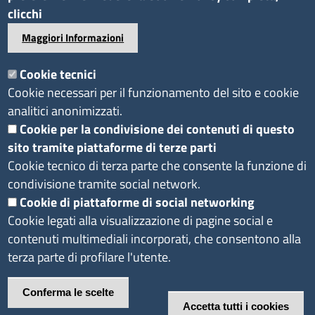
Bilanci
clicchi
Concorsi e selezioni
Maggiori Informazioni
Procedimenti
Provvedimenti
Cookie tecnici
Cookie necessari per il funzionamento del sito e cookie
Seguici su
analitici anonimizzati.
Cookie per la condivisione dei contenuti di questo
sito tramite piattaforme di terze parti
Sito web
Cookie tecnico di terza parte che consente la funzione di
Accesso riservato
condivisione tramite social network.
Redazione
Cookie di piattaforme di social networking
Cookie legati alla visualizzazione di pagine social e
contenuti multimediali incorporati, che consentono alla
terza parte di profilare l'utente.
Footer
Privacy e Cookie
Note
Dichiarazione di
Policy
legali
accessibilità
Conferma le scelte
Accetta tutti i cookies