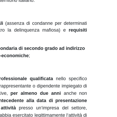
erritorio italiano.
li
(assenza di condanne per determinati
tro la delinquenza mafiosa) e
requisiti
ondaria di secondo grado ad indirizzo
co-economiche
;
ofessionale qualificata
nello specifico
ale rappresentante o dipendente impiegato di
tive,
per almeno due anni
anche non
ntecedente alla data di presentazione
attività
presso un’impresa del settore,
ia esercitato legittimamente l’attività di