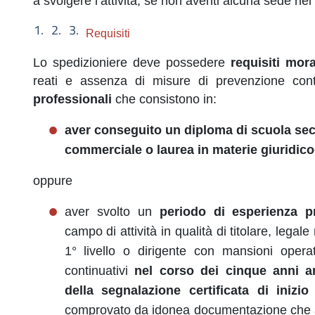
a svolgere l’attività, se non aventi alcuna sede nel t
Requisiti
Lo spedizioniere deve possedere
requisiti mora
reati e assenza di misure di prevenzione con
professionali
che consistono in:
aver conseguito un diploma di scuola sec
commerciale o laurea in materie giuridi
oppure
aver svolto un
periodo di esperienza pr
campo di attività in qualità di titolare, leg
1° livello o dirigente con mansioni opera
continuativi
nel corso dei cinque anni a
della segnalazione certificata di inizio 
comprovato da idonea documentazione che abb