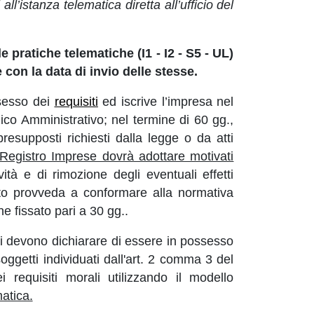
ll’istanza telematica diretta all’ufficio del
le pratiche telematiche (I1 - I2 - S5 - UL)
con la data di invio delle stesse.
ssesso dei
requisiti
ed iscrive l’impresa nel
ico Amministrativo; nel termine di 60 gg.,
resupposti richiesti dalla legge o da atti
l Registro Imprese dovrà adottare motivati
vità e di rimozione degli eventuali effetti
ato provveda a conformare alla normativa
ine fissato pari a 30 gg..
ati devono dichiarare di essere in possesso
 soggetti individuati dall'art. 2 comma 3 del
equisiti morali utilizzando il modello
matica.