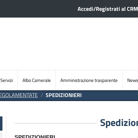
Menu profilo ute
Accedi/Registrati al CRM
Sezioni principali
Servizi
Albo Camerale
Amministrazione trasparente
Newsl
 REGOLAMENTATE
SPEDIZIONIERI
Spedizio
SPEDIZIONIERI