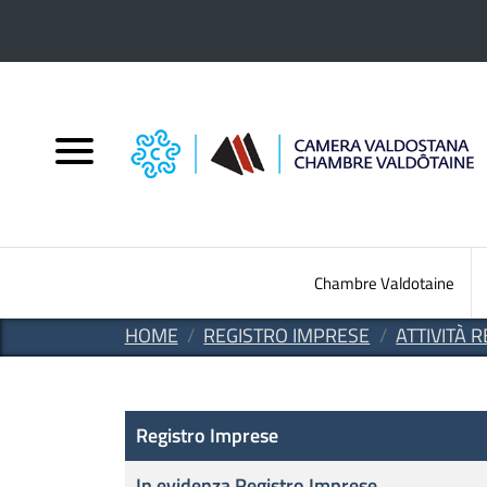
Salta al contenuto principale
Chambre Valdotaine
HOME
REGISTRO IMPRESE
ATTIVITÀ
Registro Imprese
Registro Imprese
In evidenza Registro Imprese