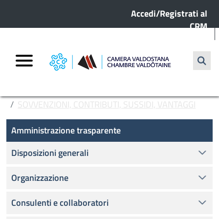
Menu profilo utente
Salta al contenuto principale
Accedi/Registrati al
CRM
Cerca
HOME
AMMINISTRAZIONE TRASPARENTE
SOVVENZIONI, CONTRIBUTI, SUSSIDI, VANTAGGI
Amministrazione Trasparente
ECONOMICI
Amministrazione trasparente
CRITERI E MODALITÀ
Disposizioni generali
Organizzazione
Consulenti e collaboratori