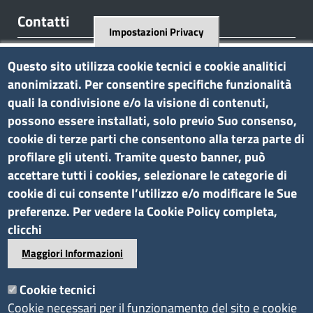
Contatti
Impostazioni Privacy
Regione Borgnalle, 12 - 11100 Aosta
Questo sito utilizza cookie tecnici e cookie analitici
tel. 0165 573001
anonimizzati. Per consentire specifiche funzionalità
P.I. 01079470074
quali la condivisione e/o la visione di contenuti,
C.F. 91046340070
possono essere installati, solo previo Suo consenso,
Pec
cciaa.aosta@ao.legalmail.camcom.it
cookie di terze parti che consentono alla terza parte di
profilare gli utenti. Tramite questo banner, può
Amministrazione trasparente
accettare tutti i cookies, selezionare le categorie di
cookie di cui consente l’utilizzo e/o modificare le Sue
Bandi di gara e contratti
preferenze. Per vedere la Cookie Policy completa,
Bilanci
clicchi
Concorsi e selezioni
Maggiori Informazioni
Procedimenti
Provvedimenti
Cookie tecnici
Cookie necessari per il funzionamento del sito e cookie