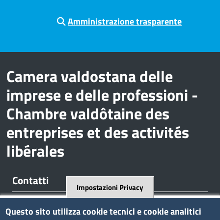
Amministrazione trasparente
Camera valdostana delle
imprese e delle professioni -
Chambre valdôtaine des
entreprises et des activités
libérales
Contatti
Impostazioni Privacy
Regione Borgnalle, 12 - 11100 Aosta
Questo sito utilizza cookie tecnici e cookie analitici
tel. 0165 573001