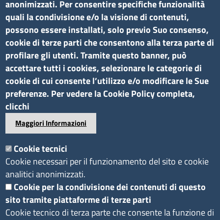
anonimizzati. Per consentire specifiche funzionalità
P.I. 01079470074
quali la condivisione e/o la visione di contenuti,
C.F. 91046340070
possono essere installati, solo previo Suo consenso,
Pec
cciaa.aosta@ao.legalmail.camcom.it
cookie di terze parti che consentono alla terza parte di
profilare gli utenti. Tramite questo banner, può
Amministrazione trasparente
accettare tutti i cookies, selezionare le categorie di
cookie di cui consente l’utilizzo e/o modificare le Sue
Bandi di gara e contratti
preferenze. Per vedere la Cookie Policy completa,
Bilanci
clicchi
Concorsi e selezioni
Maggiori Informazioni
Procedimenti
Provvedimenti
Cookie tecnici
Cookie necessari per il funzionamento del sito e cookie
Seguici su
analitici anonimizzati.
Cookie per la condivisione dei contenuti di questo
sito tramite piattaforme di terze parti
Sito web
Cookie tecnico di terza parte che consente la funzione di