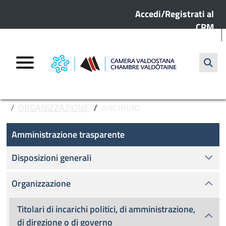
Menu profilo utente
Salta al contenuto principale
Accedi/Registrati al
CRM
Cerca
HOME
AMMINISTRAZIONE TRASPARENTE
ORGANIZZAZIONE
ARCHIVIO
Amministrazione Trasparente
Amministrazione trasparente
Disposizioni generali
Organizzazione
Titolari di incarichi politici, di amministrazione,
di direzione o di governo