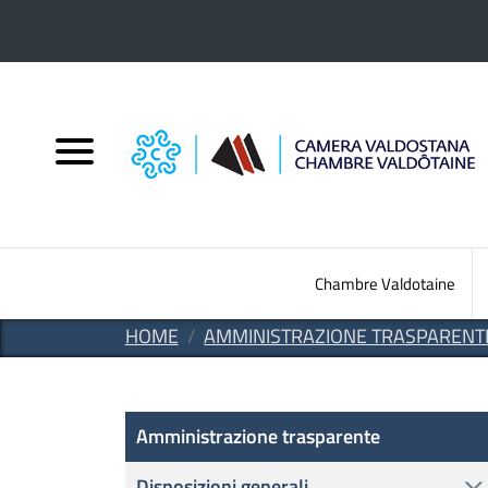
Salta al contenuto principale
Chambre Valdotaine
HOME
AMMINISTRAZIONE TRASPARENT
Amministrazione Trasparen
Amministrazione trasparente
Disposizioni generali