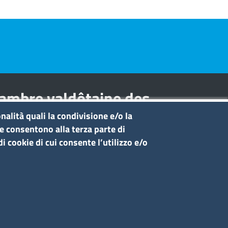
hambre valdôtaine des
nalità quali la condivisione e/o la
he consentono alla terza parte di
i cookie di cui consente l’utilizzo e/o
Seguici su
Sito web
ccesso riservato
Redazione