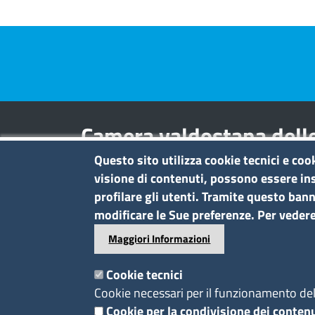
Pre footer navigation
Camera valdostana delle
entreprises et des activi
Questo sito utilizza cookie tecnici e coo
visione di contenuti, possono essere ins
profilare gli utenti. Tramite questo banne
Contatti
modificare le Sue preferenze. Per vedere
Regione Borgnalle, 12 - 11100 Aost
Maggiori Informazioni
tel. 0165 573001
P.I. 01079470074
Cookie tecnici
C.F. 91046340070
Cookie necessari per il funzionamento del 
Pec
Cookie per la condivisione dei contenu