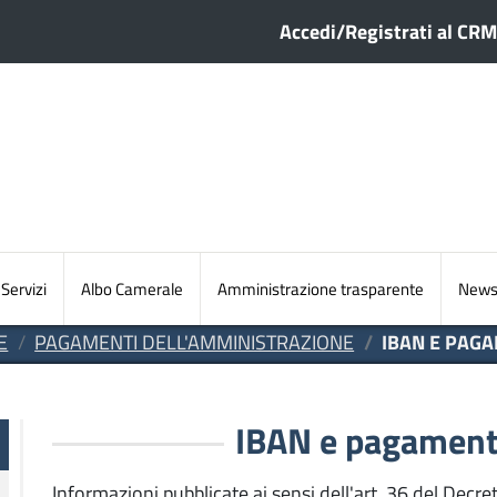
Menu profilo ute
Accedi/Registrati al CRM
Sezioni principali
Servizi
Albo Camerale
Amministrazione trasparente
Newsl
E
PAGAMENTI DELL'AMMINISTRAZIONE
IBAN E PAGA
te
IBAN e pagamenti
Informazioni pubblicate ai sensi dell'art. 36 del Decre