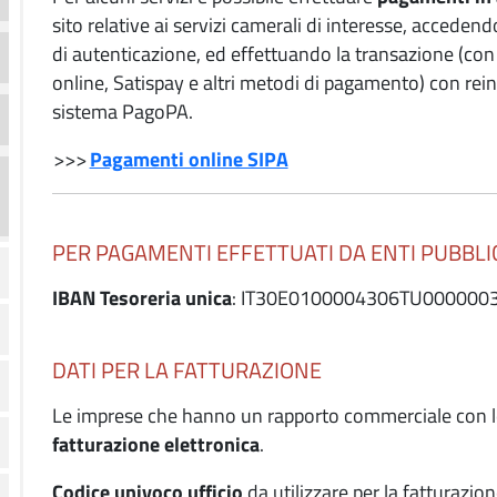
sito relative ai servizi camerali di interesse, accedend
di autenticazione, ed effettuando la transazione (con c
online, Satispay e altri metodi di pagamento) con rein
sistema PagoPA.
>>>
Pagamenti online SIPA
PER PAGAMENTI EFFETTUATI DA ENTI PUBBLIC
IBAN Tesoreria unica
: IT30E0100004306TU000000
DATI PER LA FATTURAZIONE
Le imprese che hanno un rapporto commerciale con
fatturazione elettronica
.
Codice univoco ufficio
da utilizzare per la fatturazion