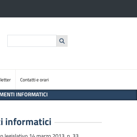
nte
Cerca
etter
Contatti e orari
MENTI INFORMATICI
 informatici
to legislativo 14 marzo 2013, n. 33.