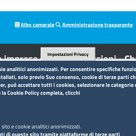
Albo camerale
Amministrazione trasparente
Impostazioni Privacy
 imprese e delle professioni - C
tés libérales
kie analitici anonimizzati. Per consentire specifiche funzio
tallati, solo previo Suo consenso, cookie di terze parti c
r, può accettare tutti i cookies, selezionare le categorie d
Amministrazione trasparente
 la Cookie Policy completa, clicchi
a
Bandi di gara e contratti
Bilanci
Concorsi e selezioni
A
Procedimenti
sito e cookie analitici anonimizzati.
Provvedimenti
ti di questo sito tramite piattaforme di terze parti