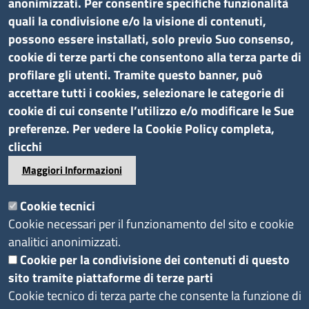
anonimizzati. Per consentire specifiche funzionalità
quali la condivisione e/o la visione di contenuti,
Seguici su
possono essere installati, solo previo Suo consenso,
cookie di terze parti che consentono alla terza parte di
Sito web
profilare gli utenti. Tramite questo banner, può
accettare tutti i cookies, selezionare le categorie di
Accesso riservato
cookie di cui consente l’utilizzo e/o modificare le Sue
Redazione
preferenze. Per vedere la Cookie Policy completa,
clicchi
Maggiori Informazioni
Footer
Privacy e Cookie
Note
Dichiarazione di
Cookie tecnici
Policy
legali
accessibilità
Cookie necessari per il funzionamento del sito e cookie
analitici anonimizzati.
Cookie per la condivisione dei contenuti di questo
sito tramite piattaforme di terze parti
Cookie tecnico di terza parte che consente la funzione di