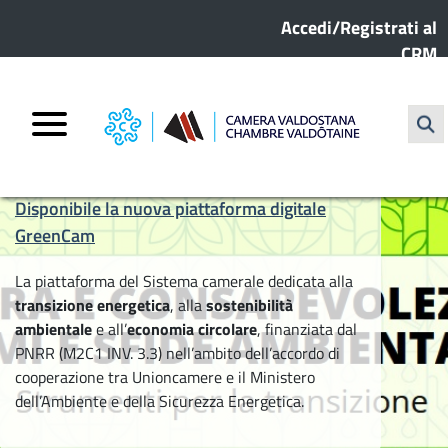
Menu profilo utente
Skip to main content
Accedi/Registrati al
CRM
Sear
Disponibile la nuova piattaforma digitale
GreenCam
La piattaforma del Sistema camerale dedicata alla
transizione energetica
, alla
sostenibilità
ambientale
e all’
economia circolare
, finanziata dal
PNRR (M2C1 INV. 3.3) nell’ambito dell’accordo di
cooperazione tra Unioncamere e il Ministero
dell’Ambiente e della Sicurezza Energetica.