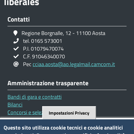
libérales
Contatti
Regione Borgnalle, 12 - 11100 Aosta
tel. 0165 573001
P.I. 01079470074
C.F. 91046340070
Pec
cciaa.aosta@ao.legalmail.camcom.it
Amministrazione trasparente
Bandi di gara e contratti
Bilanci
Concorsi e selezioni
Impostazioni Privacy
Procedimenti
Questo sito utilizza cookie tecnici e cookie analitici
Provvedimenti