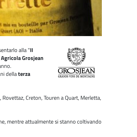
entarlo alla "
II
 Agricola Grosjean
'anno.
ni della
terza
t, Rovettaz, Creton, Touren a Quart, Merletta,
arvine, mentre attualmente si stanno coltivando