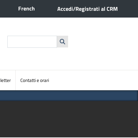
Menu profilo utente
French
Accedi/Registrati al CRM
Cerca
etter
Contatti e orari