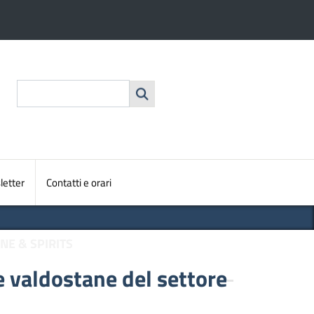
nte
Cerca
etter
Contatti e orari
NE & SPIRITS
e valdostane del settore