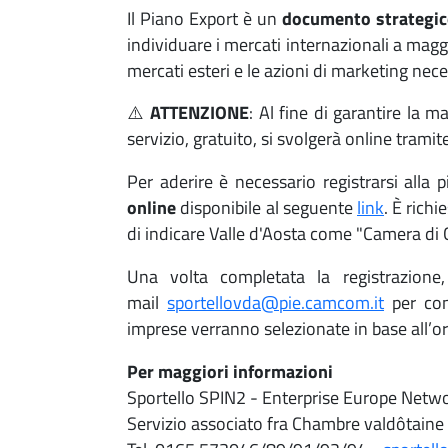
Il Piano Export è un
documento strategic
individuare i mercati internazionali a maggio
mercati esteri e le azioni di marketing neces
⚠️
ATTENZIONE
: Al fine di garantire la 
servizio, gratuito, si svolgerà online trami
Per aderire è necessario registrarsi all
online
disponibile al seguente
link
. È rich
di indicare Valle d'Aosta come "Camera di 
Una volta completata la registrazione,
mail
sportellovda@pie.camcom.it
per con
imprese verranno selezionate in base all’o
Per maggiori informazioni
Sportello SPIN2 - Enterprise Europe Netw
Servizio associato fra Chambre valdôtai