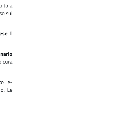
olto a
so sui
rese
. Il
onario
o cura
zzo e-
no. Le