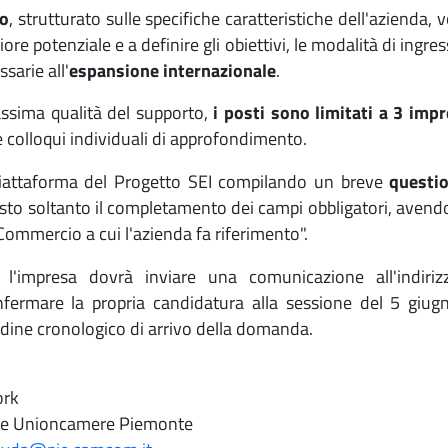
o
, strutturato sulle specifiche caratteristiche dell'azienda, v
re potenziale e a definire gli obiettivi, le modalità di ingres
sarie all'
espansione internazionale
.
massima qualità del supporto,
i posti sono limitati a 3 imp
te colloqui individuali di approfondimento.
a piattaforma del Progetto SEI compilando un breve
questi
iesto soltanto il completamento dei campi obbligatori, avend
Commercio a cui l'azienda fa riferimento".
 l'impresa dovrà inviare una comunicazione all'indiri
fermare la propria candidatura alla sessione del 5 giug
rdine cronologico di arrivo della domanda.
ork
ne e Unioncamere Piemonte