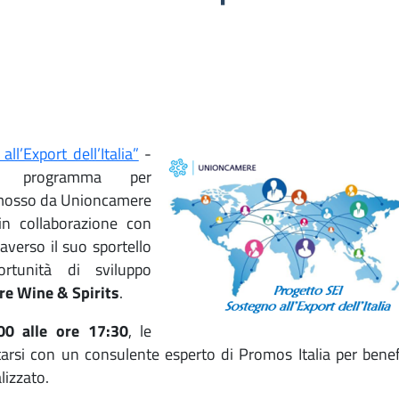
ll’Export dell’Italia”
-
, programma per
romosso da Unioncamere
in collaborazione con
averso il suo sportello
rtunità di sviluppo
re Wine & Spirits
.
00 alle ore 17:30
, le
tarsi con un consulente esperto di Promos Italia per benef
lizzato.