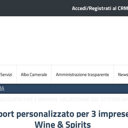
Menu profilo ute
Accedi/Registrati al CRM
Sezioni principali
Servizi
Albo Camerale
Amministrazione trasparente
Newsl
MA
ALIZZATO PER 3 IMPRESE VALDOSTANE DEL SETTORE WI
port personalizzato per 3 impres
Wine & Spirits