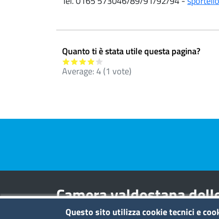
Tel. 0165 573046/89/91/92/94 -
sportel
Quanto ti è stata utile questa pagina?
Average:
4
(
1
vote)
Pre footer navigation
Camera valdostana delle
entreprises et des activi
Questo sito utilizza cookie tecnici e coo