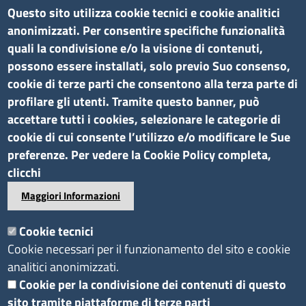
Regione Borgnalle, 12 - 11100 Aosta
Questo sito utilizza cookie tecnici e cookie analitici
tel. 0165 573001
anonimizzati. Per consentire specifiche funzionalità
P.I. 01079470074
quali la condivisione e/o la visione di contenuti,
C.F. 91046340070
possono essere installati, solo previo Suo consenso,
Pec
cciaa.aosta@ao.legalmail.camcom.it
cookie di terze parti che consentono alla terza parte di
profilare gli utenti. Tramite questo banner, può
Amministrazione trasparente
accettare tutti i cookies, selezionare le categorie di
cookie di cui consente l’utilizzo e/o modificare le Sue
Bandi di gara e contratti
preferenze. Per vedere la Cookie Policy completa,
Bilanci
clicchi
Concorsi e selezioni
Maggiori Informazioni
Procedimenti
Provvedimenti
Cookie tecnici
Cookie necessari per il funzionamento del sito e cookie
Seguici su
analitici anonimizzati.
Cookie per la condivisione dei contenuti di questo
sito tramite piattaforme di terze parti
Sito web