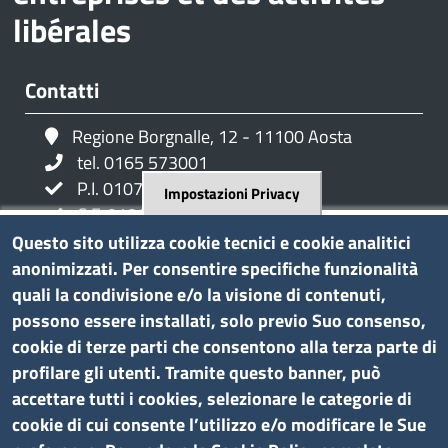
libérales
Contatti
Regione Borgnalle, 12 - 11100 Aosta
tel. 0165 573001
P.I. 01079470074
Impostazioni Privacy
C.F. 91046340070
Pec
cciaa.aosta@ao.legalmail.camcom.it
Questo sito utilizza cookie tecnici e cookie analitici
anonimizzati. Per consentire specifiche funzionalità
quali la condivisione e/o la visione di contenuti,
Amministrazione trasparente
possono essere installati, solo previo Suo consenso,
cookie di terze parti che consentono alla terza parte di
Bandi di gara e contratti
profilare gli utenti. Tramite questo banner, può
Bilanci
accettare tutti i cookies, selezionare le categorie di
Concorsi e selezioni
cookie di cui consente l’utilizzo e/o modificare le Sue
Procedimenti