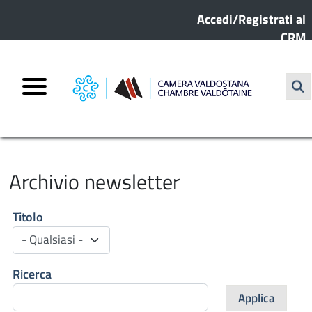
Menu profilo utente
Salta al contenuto principale
Accedi/Registrati al
CRM
Cerc
HOME
ARCHIVIO NEWSLETTER
Archivio newsletter
Titolo
Ricerca
Applica