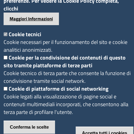
preferenze. Per vedere la Cookie Policy completa,
Provvedimenti
clicchi
Maggiori Informazioni
Seguici su
Cookie tecnici
Sito web
Cookie necessari per il funzionamento del sito e cookie
analitici anonimizzati.
Accesso riservato
Cookie per la condivisione dei contenuti di questo
Redazione
sito tramite piattaforme di terze parti
Cookie tecnico di terza parte che consente la funzione di
condivisione tramite social network.
Cookie di piattaforme di social networking
Footer
Privacy e Cookie
Note
Dichiarazione di
Cookie legati alla visualizzazione di pagine social e
Policy
legali
accessibilità
contenuti multimediali incorporati, che consentono alla
terza parte di profilare l'utente.
Conferma le scelte
Accetta tutti i cookies