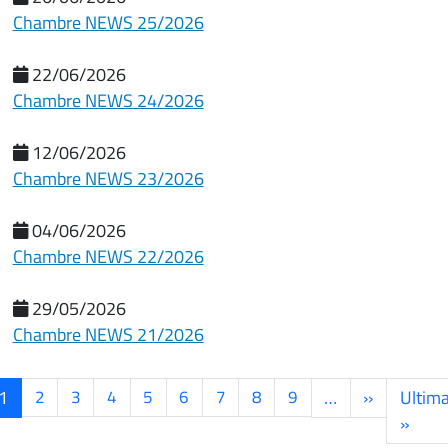
Chambre NEWS 25/2026
22/06/2026
Chambre NEWS 24/2026
12/06/2026
Chambre NEWS 23/2026
04/06/2026
Chambre NEWS 22/2026
29/05/2026
Chambre NEWS 21/2026
Paginazione
Pagina su
1
2
3
4
5
6
7
8
9
…
››
Ultim
Ulti
»