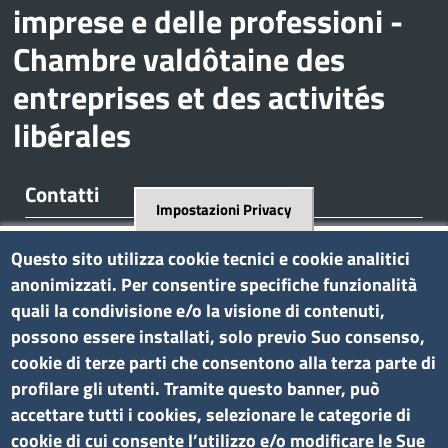
imprese e delle professioni -
Chambre valdôtaine des
entreprises et des activités
libérales
Contatti
Impostazioni Privacy
Regione Borgnalle, 12 - 11100 Aosta
Questo sito utilizza cookie tecnici e cookie analitici
tel. 0165 573001
anonimizzati. Per consentire specifiche funzionalità
P.I. 01079470074
quali la condivisione e/o la visione di contenuti,
C.F. 91046340070
possono essere installati, solo previo Suo consenso,
Pec
cciaa.aosta@ao.legalmail.camcom.it
cookie di terze parti che consentono alla terza parte di
profilare gli utenti. Tramite questo banner, può
Amministrazione trasparente
accettare tutti i cookies, selezionare le categorie di
cookie di cui consente l’utilizzo e/o modificare le Sue