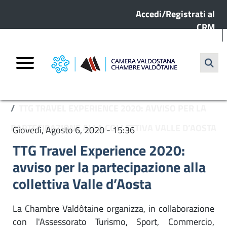
Menu profilo utente
Salta al contenuto principale
Internazionalizzazione
Accedi/Registrati al
CRM
Cerca
HOME
ARCHIVIO NOTIZIE
TTG TRAVEL EXPERIENCE 2020: AVVISO PER LA
PARTECIPAZIONE ALLA COLLETTIVA VALLE D’AOSTA
Giovedì, Agosto 6, 2020 - 15:36
TTG Travel Experience 2020:
avviso per la partecipazione alla
collettiva Valle d’Aosta
La Chambre Valdôtaine organizza, in collaborazione
con l'Assessorato Turismo, Sport, Commercio,