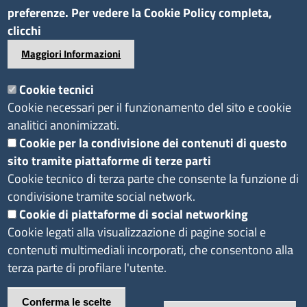
Bandi di gara e contratti
preferenze. Per vedere la Cookie Policy completa,
Bilanci
clicchi
Concorsi e selezioni
Maggiori Informazioni
Procedimenti
Provvedimenti
Cookie tecnici
Cookie necessari per il funzionamento del sito e cookie
Seguici su
analitici anonimizzati.
Cookie per la condivisione dei contenuti di questo
sito tramite piattaforme di terze parti
Sito web
Cookie tecnico di terza parte che consente la funzione di
Accesso riservato
condivisione tramite social network.
Redazione
Cookie di piattaforme di social networking
Cookie legati alla visualizzazione di pagine social e
contenuti multimediali incorporati, che consentono alla
terza parte di profilare l'utente.
Footer
Privacy e Cookie
Note
Dichiarazione di
Policy
legali
accessibilità
Conferma le scelte