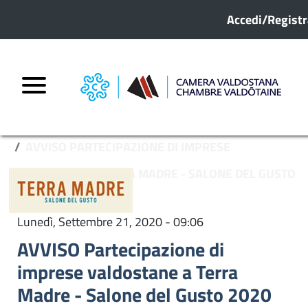
Menu profilo
Salta al contenuto principale
Accedi/Registr
HOME
ARCHIVIO NOTIZIE
AVVISO PARTECIPAZIONE DI IMPRESE
VALDOSTANE A TERRA MADRE - SALONE DEL GUSTO
2020
Lunedì, Settembre 21, 2020 - 09:06
AVVISO Partecipazione di
imprese valdostane a Terra
Madre - Salone del Gusto 2020