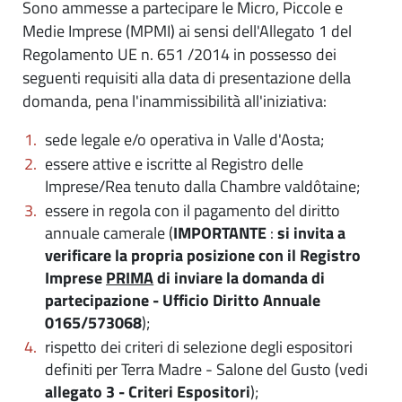
Sono ammesse a partecipare le Micro, Piccole e
Medie Imprese (MPMI) ai sensi dell'Allegato 1 del
Regolamento UE n. 651 /2014 in possesso dei
seguenti requisiti alla data di presentazione della
domanda, pena l'inammissibilità all'iniziativa:
sede legale e/o operativa in Valle d'Aosta;
essere attive e iscritte al Registro delle
Imprese/Rea tenuto dalla Chambre valdôtaine;
essere in regola con il pagamento del diritto
annuale camerale (
IMPORTANTE
:
si invita a
verificare la propria posizione con il Registro
Imprese
PRIMA
di inviare la domanda di
partecipazione - Ufficio Diritto Annuale
0165/573068
);
rispetto dei criteri di selezione degli espositori
definiti per Terra Madre - Salone del Gusto (vedi
allegato 3 - Criteri Espositori
);