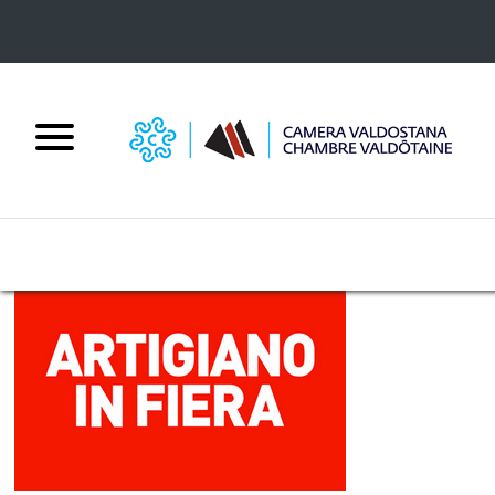
Salta al contenuto principale
Contributi e finanziamenti
HOME
ARCHIVIO NOTIZIE
AVVISO PARTECIPAZIONE IMPRESE VALDOSTANE
AD ARTIGIANO IN FIERA 2026