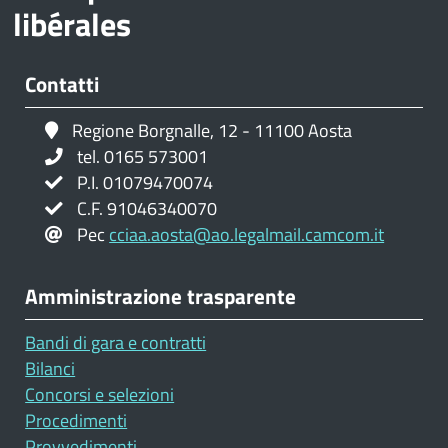
libérales
Contatti
Regione Borgnalle, 12 - 11100 Aosta
tel. 0165 573001
P.I. 01079470074
C.F. 91046340070
Pec
cciaa.aosta@ao.legalmail.camcom.it
Amministrazione trasparente
Bandi di gara e contratti
Bilanci
Concorsi e selezioni
Procedimenti
Provvedimenti