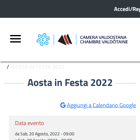
Menu pro
Salta al contenuto principale
Accedi/Reg
HOME
I PROSSIMI EVENTI IN PROGRAMMA
AOSTA IN FESTA 2022
Aosta in Festa 2022
Aggiungi a Calendario Google
Data evento
da Sab, 20 Agosto, 2022 - 09:00