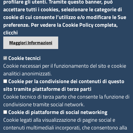
profilare gli utenti. Tramite questo banner, può
Amministrazione trasparente
accettare tutti i cookies, selezionare le categorie di
cookie di cui consente l’utilizzo e/o modificare le Sue
Bandi di gara e contratti
preferenze. Per vedere la Cookie Policy completa,
Bilanci
clicchi
Concorsi e selezioni
Maggiori Informazioni
Procedimenti
Provvedimenti
Cookie tecnici
Cookie necessari per il funzionamento del sito e cookie
Seguici su
analitici anonimizzati.
Cookie per la condivisione dei contenuti di questo
sito tramite piattaforme di terze parti
Sito web
Cookie tecnico di terza parte che consente la funzione di
Accesso riservato
condivisione tramite social network.
Redazione
Cookie di piattaforme di social networking
Cookie legati alla visualizzazione di pagine social e
contenuti multimediali incorporati, che consentono alla