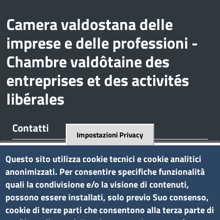
Camera valdostana delle
imprese e delle professioni -
Chambre valdôtaine des
entreprises et des activités
libérales
Contatti
Impostazioni Privacy
Regione Borgnalle, 12 - 11100 Aosta
Questo sito utilizza cookie tecnici e cookie analitici
tel. 0165 573001
anonimizzati. Per consentire specifiche funzionalità
P.I. 01079470074
quali la condivisione e/o la visione di contenuti,
C.F. 91046340070
possono essere installati, solo previo Suo consenso,
Pec
cciaa.aosta@ao.legalmail.camcom.it
cookie di terze parti che consentono alla terza parte di